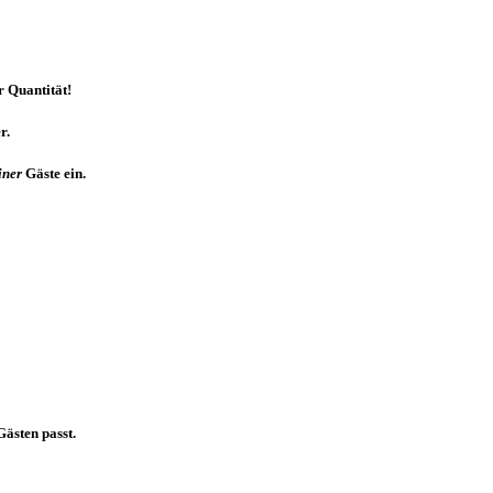
r Quantität!
r.
iner
Gäste ein.
ästen passt.