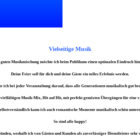
Vielseitige Musik
r guten Musikmischung möchte ich beim Publikum einen optimalen Eindruck hint
Deine Feier soll für dich und deine Gäste ein tolles Erlebnis werden.
e ich bei jeder Veranstaltung darauf, dass
alle
Generationen
musikalisch gut be
n vielfältigen Musik-Mix, Hit auf Hit, mit perfekt gemixten Übergängen für eine v
elbstverständlich kann ich auch romantische Momente musikalisch schön unter
So sind alle happy!
ründen, weshalb ich von Gästen und Kunden als zuverlässiger Dienstleister sehr