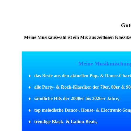
Gute
Meine Musikauswahl ist ein Mix aus zeitlosen Klassik
Meine Musikmischun
♦ das Beste aus den aktuellen Pop- & Dance-Chart
♦ alle Party- & Rock-Klassiker der 70er, 80er & 90
♦ sämtliche Hits der 2000er bis 2026er Jahre,
♦ top melodische Dance-, House- & Electronic-Son
♦ trendige Black- & Latino-Beats,