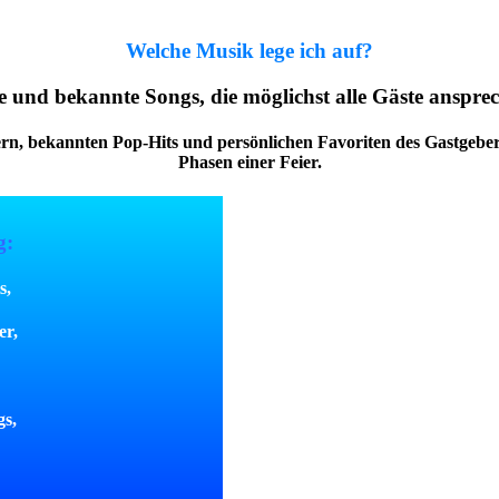
Welche Musik lege ich auf?
 und bekannte Songs, die möglichst alle Gäste anspre
ern, bekannten Pop-Hits und persönlichen Favoriten des Gastgeber
Phasen einer Feier.
g:
s,
er,
gs,