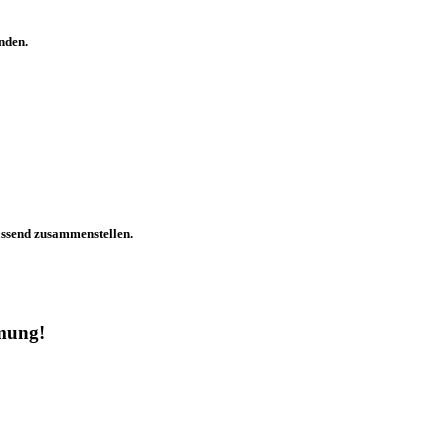
nden.
assend zusammenstellen.
mmung!