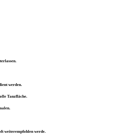
erlassen.
dient werden.
olle Tanzfläche.
malen.
 oft weiterempfohlen werde.