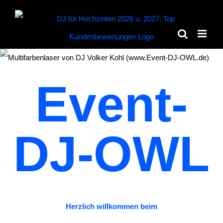
Zum
Inhalt
springen
Event-
DJ-OWL
Herzlich willkommen beim