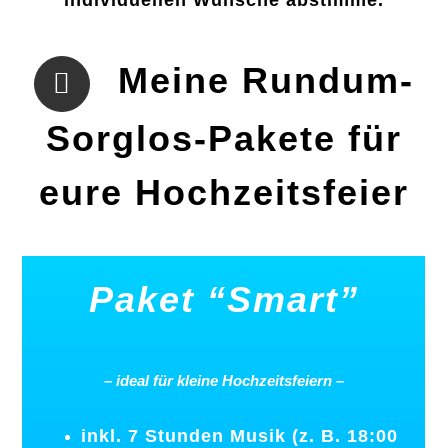
Meine Rundum-
Sorglos-Pakete für
eure Hochzeitsfeier
Paket
“Smart”
–
ideal
für
kleine
Hochzeitsfeiern
–
inkl. 7 Stunden Musik (z. B. 18:00