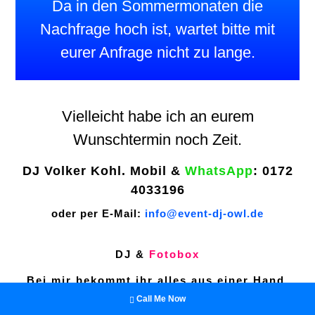
Da in den Sommermonaten die
Nachfrage hoch ist, wartet bitte mit
eurer Anfrage nicht zu lange.
Vielleicht habe ich an eurem
Wunschtermin noch Zeit.
DJ Volker Kohl. Mobil &
WhatsApp
: 0172
4033196
oder per E-Mail:
info@event-dj-owl.de
DJ &
Fotobox
Bei mir bekommt ihr alles aus einer Hand.
Call Me Now