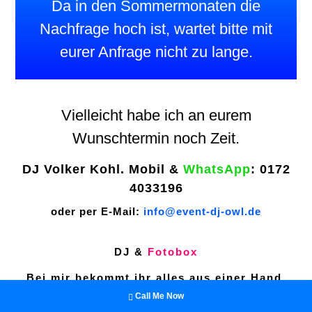
Da in den Sommermonaten die
Nachfrage hoch ist, wartet bitte mit
eurer Anfrage nicht zu lange.
Vielleicht habe ich an eurem
Wunschtermin noch Zeit.
DJ Volker Kohl. Mobil &
WhatsApp
: 0172
4033196
oder per E-Mail:
info@event-dj-owl.de
DJ &
Fotobox
Bei mir bekommt ihr alles aus einer Hand.
Call Me Now