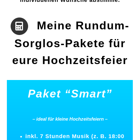
Meine Rundum-
Sorglos-Pakete für
eure Hochzeitsfeier
Paket
“Smart”
–
ideal
für
kleine
Hochzeitsfeiern
–
inkl. 7 Stunden Musik (z. B. 18:00