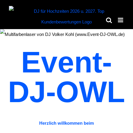
Zum
Inhalt
springen
Event-
DJ-OWL
Herzlich willkommen beim